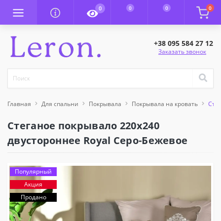
0
0
0
0
+38 095 584 27 12
Заказать звонок
Главная
Для спальни
Покрывала
Покрывала на кровать
Сте
Стеганое покрывало 220x240
двустороннее Royal Серо-Бежевое
Популярный
Акция
Продано