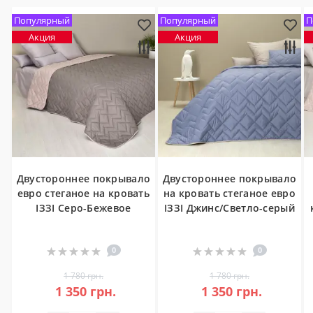
Популярный
Популярный
П
Акция
Акция
Двустороннее покрывало
Двустороннее покрывало
евро стеганое на кровать
на кровать стеганое евро
ІЗЗІ Серо-Бежевое
ІЗЗІ Джинс/Светло-серый
0
0
1 780 грн.
1 780 грн.
1 350 грн.
1 350 грн.