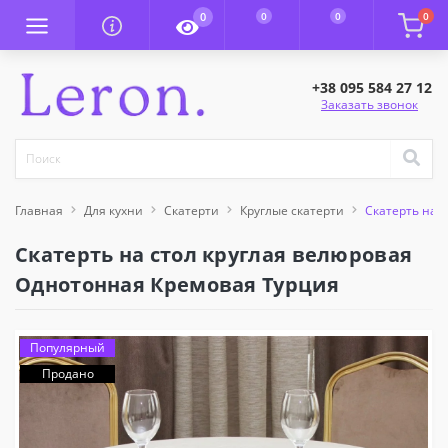
0
0
0
0
+38 095 584 27 12
Заказать звонок
Главная
Для кухни
Скатерти
Круглые скатерти
Скатерть на 
Скатерть на стол круглая велюровая
Однотонная Кремовая Турция
Популярный
Продано