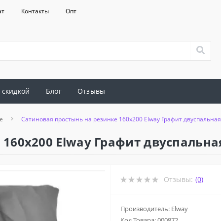
ат
Контакты
Опт
 скидкой
Блог
Отзывы
е
Сатиновая простынь на резинке 160x200 Elway Графит двуспальная
 160x200 Elway Графит двуспальна
Отзывы:
(0)
Производитель: Elway
Код Товара:
000872