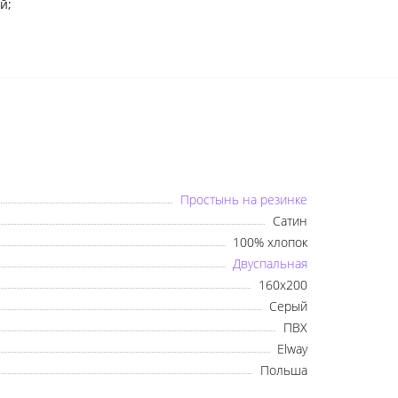
й;
Українська
Русский
Простынь на резинке
Сатин
100% хлопок
Двуспальная
160х200
Серый
ПВХ
Elway
Польша