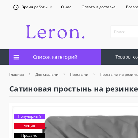
Время работы
О нас
Оплата и доставка
Возвр
Список категорий
Товары со
Главная
Для спальни
Простыни
Простыни на резинк
Сатиновая простынь на резинке
Популярный
Акция
Продано