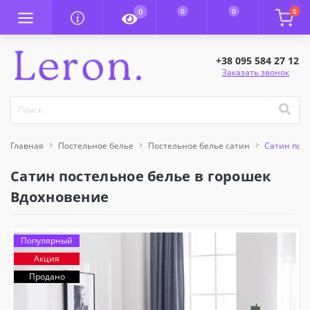
0
0
0
0
+38 095 584 27 12
Заказать звонок
Главная
Постельное белье
Постельное белье сатин
Сатин пос
Сатин постельное белье в горошек
Вдохновение
Популярный
Акция
Продано