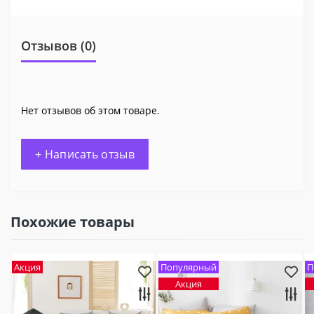
Отзывов (0)
Нет отзывов об этом товаре.
+ Написать отзыв
Похожие товары
Акция
Популярный
П
Акция