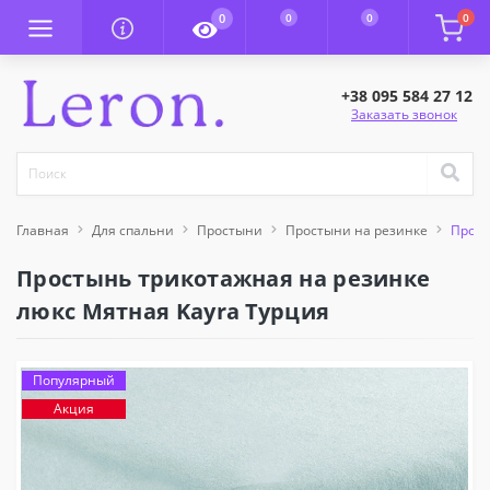
0
0
0
0
+38 095 584 27 12
Заказать звонок
Главная
Для спальни
Простыни
Простыни на резинке
Прост
Простынь трикотажная на резинке
люкс Мятная Kayra Турция
Популярный
Акция