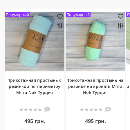
Популярный
Популярный
П
Трикотажная простынь с
Трикотажная простынь на
резинкой по периметру
резинке на кровать Мята
р
Мята Nok Турция
Nok Турция
0
0
495 грн.
495 грн.