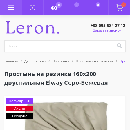
0
0
0
0
+38 095 584 27 12
Заказать звонок
Главная
Для спальни
Простыни
Простыни на резинке
Прост
Простынь на резинке 160x200
двуспальная Elway Серо-Бежевая
Популярный
Акция
Продано