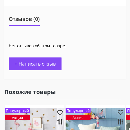
Отзывов (0)
Нет отзывов об этом товаре.
+ Написать отзыв
Похожие товары
Популярный
Популярный
П
Акция
Акция