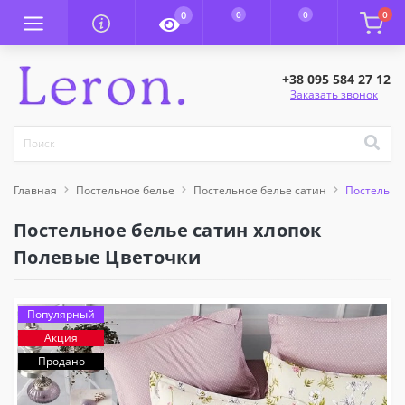
0
0
0
0
+38 095 584 27 12
Заказать звонок
Главная
Постельное белье
Постельное белье сатин
Постельно
Постельное белье сатин хлопок
Полевые Цветочки
Популярный
Акция
Продано