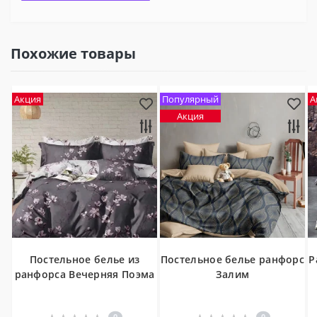
Похожие товары
Акция
Популярный
А
Акция
Постельное белье из
Постельное белье ранфорс
Р
ранфорса Вечерняя Поэма
Залим
0
0