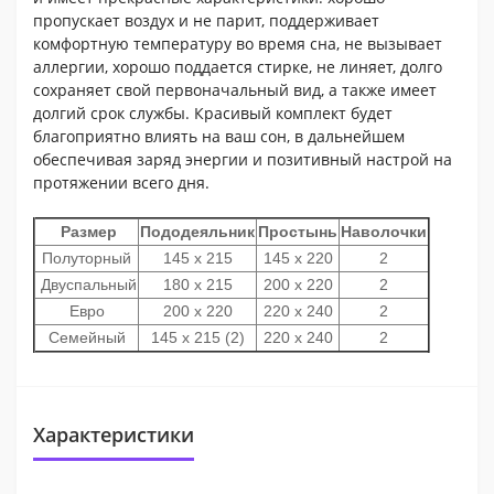
пропускает воздух и не парит, поддерживает
комфортную температуру во время сна, не вызывает
аллергии, хорошо поддается стирке, не линяет, долго
сохраняет свой первоначальный вид, а также имеет
долгий срок службы. Красивый комплект будет
благоприятно влиять на ваш сон, в дальнейшем
обеспечивая заряд энергии и позитивный настрой на
протяжении всего дня.
Размер
Пододеяльник
Простынь
Наволочки
Полуторный
145 х 215
145 х 220
2
Двуспальный
180 х 215
200 х 220
2
Евро
200 х 220
220 х 240
2
Семейный
145 х 215 (2)
220 х 240
2
Характеристики