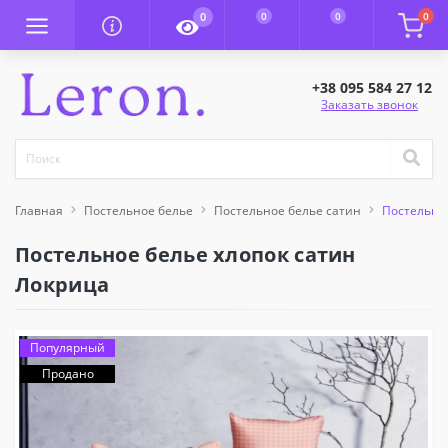
0
0
0
0
+38 095 584 27 12
Заказать звонок
Главная
Постельное белье
Постельное белье сатин
Постельное
Постельное белье хлопок сатин
Локрица
Популярный
Продано