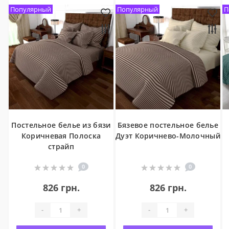
Популярный
Популярный
П
Постельное белье из бязи
Бязевое постельное белье
Коричневая Полоска
Дуэт Коричнево-Молочный
страйп
0
0
826 грн.
826 грн.
-
+
-
+