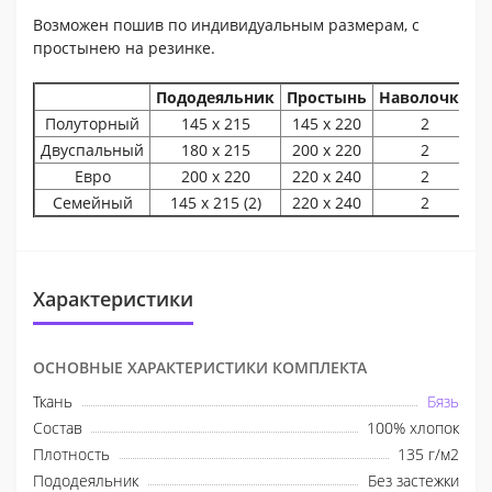
Возможен пошив по индивидуальным размерам, с
простынею на резинке.
Пододеяльник
Простынь
Наволочки
Полуторный
145 х 215
145 х 220
2
Двуспальный
180 х 215
200 х 220
2
Евро
200 х 220
220 х 240
2
Семейный
145 х 215 (2)
220 х 240
2
Характеристики
ОСНОВНЫЕ ХАРАКТЕРИСТИКИ КОМПЛЕКТА
Ткань
Бязь
Состав
100% хлопок
Плотность
135 г/м2
Пододеяльник
Без застежки