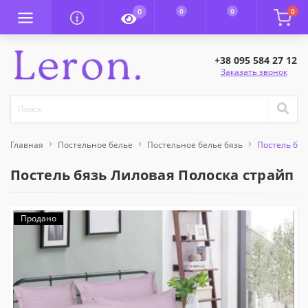
0
0
0
0
+38 095 584 27 12
Заказать звонок
Главная
Постельное белье
Постельное белье бязь
Постель бяз
Постель бязь Лиловая Полоска страйп
Продано