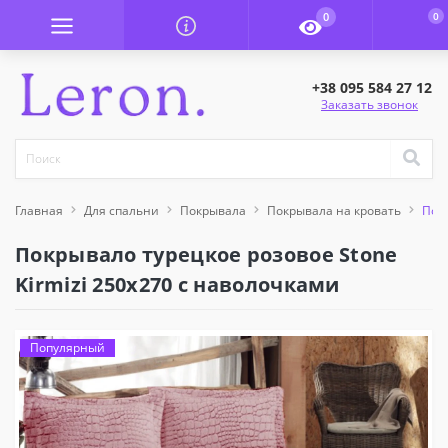
0
0
+38 095 584 27 12
Заказать звонок
Главная
Для спальни
Покрывала
Покрывала на кровать
Покр
Покрывало турецкое розовое Stone
Kirmizi 250x270 с наволочками
Популярный