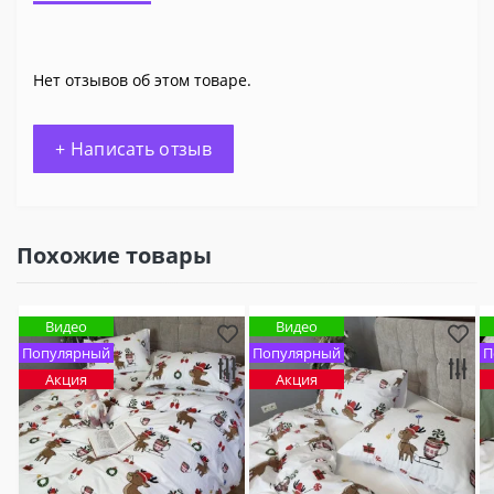
Нет отзывов об этом товаре.
+ Написать отзыв
Похожие товары
Видео
Видео
Популярный
Популярный
П
Акция
Акция