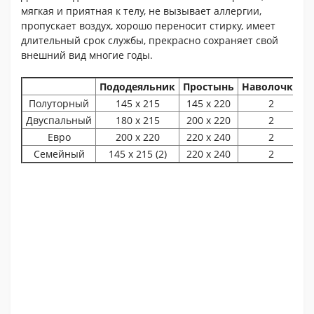
мягкая и приятная к телу, не вызывает аллергии,
пропускает воздух, хорошо переносит стирку, имеет
длительный срок службы, прекрасно сохраняет свой
внешний вид многие годы.
Пододеяльник
Простынь
Наволочки
Полуторный
145 х 215
145 х 220
2
Двуспальный
180 х 215
200 х 220
2
Евро
200 х 220
220 х 240
2
Семейный
145 х 215 (2)
220 х 240
2