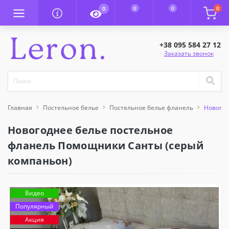
0
0
0
0
+38 095 584 27 12
Заказать звонок
Главная
Постельное белье
Постельное белье фланель
Новогод
Новогоднее белье постельное
фланель Помощники Санты (серый
компаньон)
Видео
Популярный
Акция