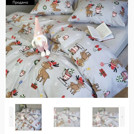
Продано
<
>