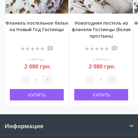
Фланель постельное белье
Новогодняя постель из
Ф
на Новый Год Гостинцы
фланели Гостинцы (белая
простынь)
0
0
2 495 грн.
2 495 грн.
2 080 грн.
2 080 грн.
-
+
-
+
КУПИТЬ
КУПИТЬ
Информация