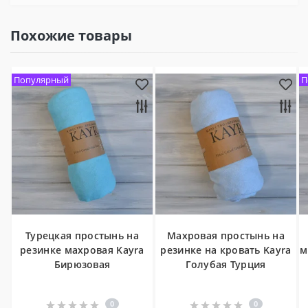
Похожие товары
Популярный
П
Турецкая простынь на
Махровая простынь на
резинке махровая Kayra
резинке на кровать Kayra
м
Бирюзовая
Голубая Турция
0
0