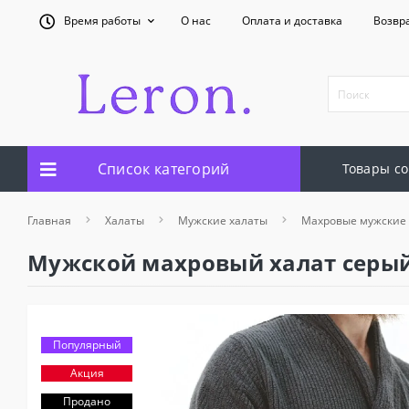
Время работы
О нас
Оплата и доставка
Возвр
Список категорий
Товары со
Главная
Халаты
Мужские халаты
Махровые мужские
Мужской махровый халат серый 
Популярный
Акция
Продано