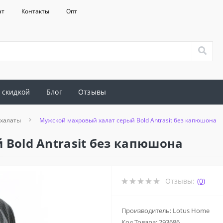
ат
Контакты
Опт
 скидкой
Блог
Отзывы
 халаты
Мужской махровый халат серый Bold Antrasit без капюшона
Bold Antrasit без капюшона
Отзывы:
(0)
Производитель: Lotus Home
Код Товара:
293686