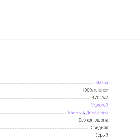
×
Оберіть мову
Українська
Русский
Махра
100% хлопок
470г/м2
Мужской
Банный
,
Домашний
Без капюшона
Средняя
Серый