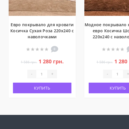
Евро покрывало для кровати
Модное покрывало н
Косичка Сухая Роза 220x240 с
евро Косичка Ш
наволочками
220x240 с навол
0
1 280 грн.
1 280
1 586 грн.
1 586 грн.
-
+
-
+
КУПИТЬ
КУПИТЬ