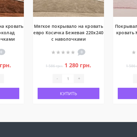
а кровать
Мягкое покрывало на кровать
Покрывал
околад
евро Косичка Бежевая 220x240
кровать 
очками
с наволочками
0
0
 грн.
1 280 грн.
1 586 грн.
1 586 
-
+
КУПИТЬ