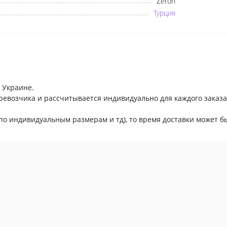
Zeron
Турция
×
Оберіть мову
 Украине.
ревозчика и рассчитывается индивидуально для каждого заказа
по индивидуальным размерам и тд), то время доставки может бы
Українська
Русский