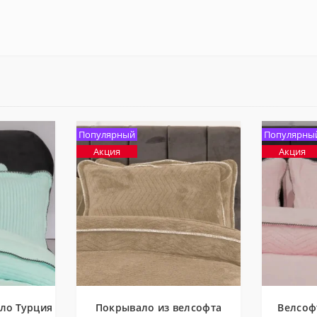
Популярный
Популярны
Акция
Акция
ло Турция
Покрывало из велсофта
Велсоф