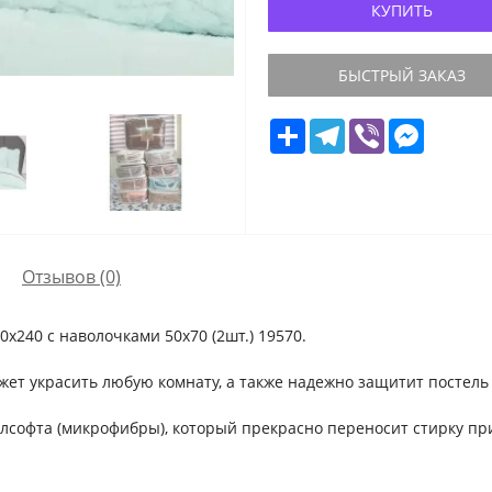
КУПИТЬ
БЫСТРЫЙ ЗАКАЗ
Share
Telegram
Viber
Messeng
Отзывов (0)
240 с наволочками 50x70 (2шт.) 19570.
жет украсить любую комнату, а также надежно защитит постель
лсофта (микрофибры), который прекрасно переносит стирку при