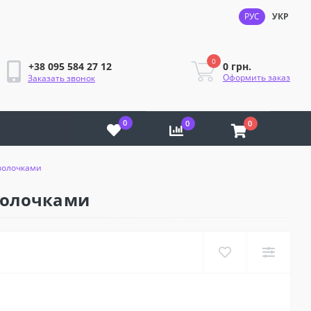
РУС
УКР
0
0 грн.
+38 095 584 27 12
Оформить заказ
Заказать звонок
0
0
0
волочками
волочками