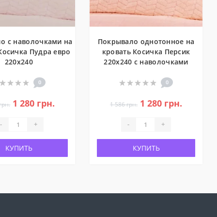
о с наволочками на
Покрывало однотонное на
Косичка Пудра евро
кровать Косичка Персик
220x240
220x240 с наволочками
0
0
1 280 грн.
1 280 грн.
грн.
1 586 грн.
-
+
-
+
КУПИТЬ
КУПИТЬ