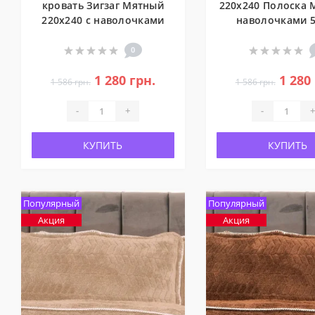
кровать Зигзаг Мятный
220x240 Полоска 
220x240 с наволочками
наволочками 5
0
1 280 грн.
1 280
1 586 грн.
1 586 грн.
-
+
-
+
КУПИТЬ
КУПИТЬ
Популярный
Популярный
Акция
Акция