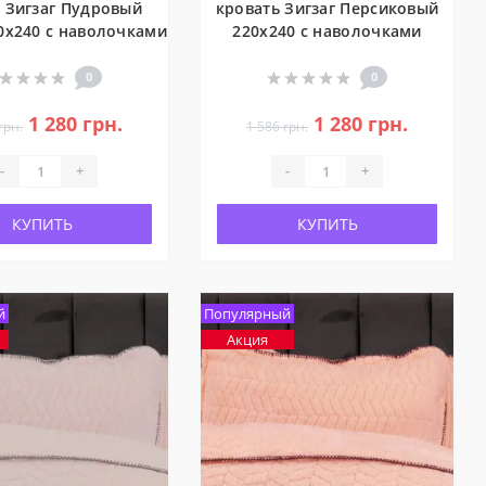
 Зигзаг Пудровый
кровать Зигзаг Персиковый
0x240 с наволочками
220x240 с наволочками
0
0
1 280 грн.
1 280 грн.
грн.
1 586 грн.
-
+
-
+
КУПИТЬ
КУПИТЬ
й
Популярный
Акция