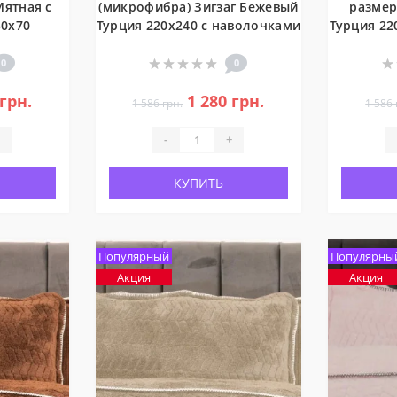
Мятная с
(микрофибра) Зигзаг Бежевый
размер
0x70
Турция 220х240 с наволочками
Турция 22
0
0
 грн.
1 280 грн.
1 586 грн.
1 586 
-
+
КУПИТЬ
Популярный
Популярны
Акция
Акция