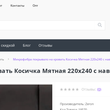
ат
Контакты
Опт
 скидкой
Блог
Отзывы
ать
Микрофибра покрывало на кровать Косичка Мятная 220x240 с на
ать Косичка Мятная 220x240 с на
Отзывы:
(0)
Производитель: Zeron
Код Товара:
19570