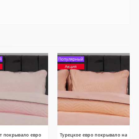
й
Популярный
Акция
т покрывало евро
Турецкое евро покрывало на