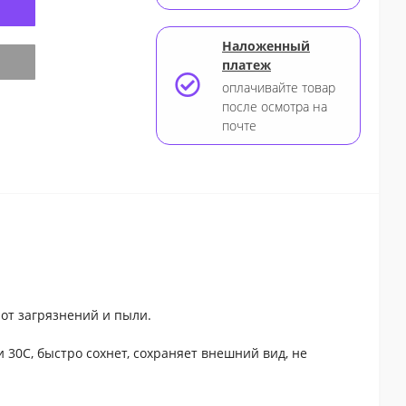
Наложенный
платеж
оплачивайте товар
er
после осмотра на
почте
 от загрязнений и пыли.
 30С, быстро сохнет, сохраняет внешний вид, не