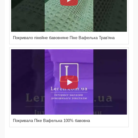
Покривало пікейне бавовняне Піке Вафелька Трав'яна
Покривала Піке Вафелька 100% бавовна