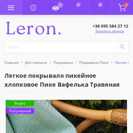
0
0
0
0
+38 095 584 27 12
Заказать звонок
Главная
Для спальни
Покрывала
Покрывала Пике
Легкое по
Легкое покрывало пикейное
хлопковое Пике Вафелька Травяная
Видео
Популярный