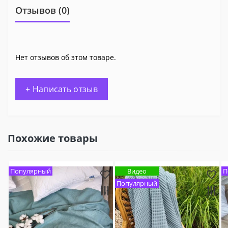
Отзывов (0)
Нет отзывов об этом товаре.
+ Написать отзыв
Похожие товары
Популярный
Видео
П
Популярный