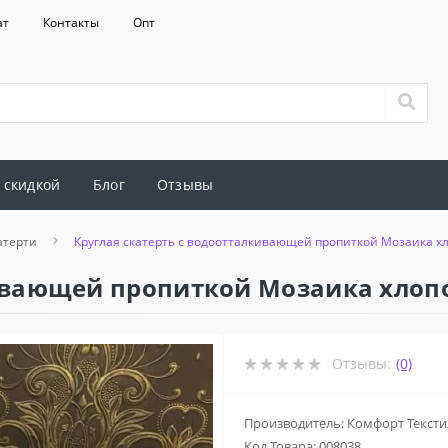
ат
Контакты
Опт
 скидкой
Блог
Отзывы
атерти
Круглая скатерть с водоотталкивающей пропиткой Мозаика х
кивающей пропиткой Мозаика хлоп
Отзывы:
(0)
Производитель: Комфорт Тексти
Код Товара:
008038