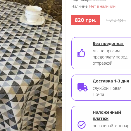
Наличие:
Нет в наличии
820 грн.
1 013 грн.
Без предоплат
мы не просим
предоплату перед
отправкой
Доставка 1-3 дня
службой Новая
Почта
Наложенный
платеж
оплачивайте товар