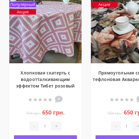
Популярный
Акция
Акция
Хлопковая скатерть с
Прямоугольная с
водоотталкивающим
тефлоновая Акваре
эффектом Тибет розовый
0
650 грн.
650 г
924 грн.
924 грн.
-
+
-
+