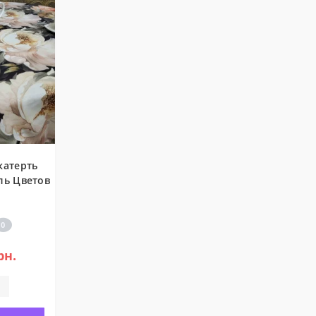
катерть
ль Цветов
0
рн.