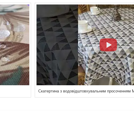
Скатертина з водовідштовхувальним просоченням 
×