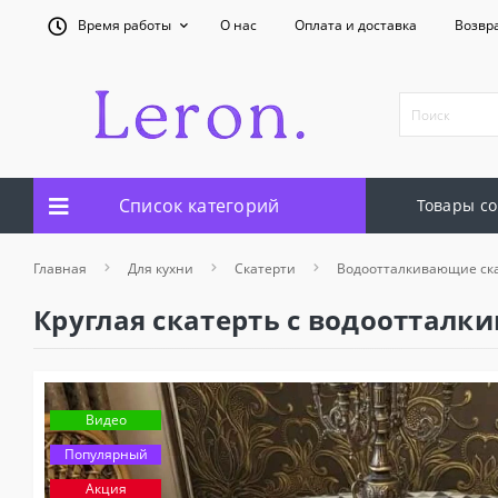
Время работы
О нас
Оплата и доставка
Возвр
Список категорий
Товары со
Главная
Для кухни
Скатерти
Водоотталкивающие ск
Круглая скатерть с водооттал
Видео
Популярный
Акция