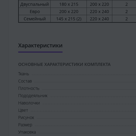
Двуспальный
180 х 215
200 х 220
2
Евро
200 х 220
220 х 240
2
Семейный
145 х 215 (2)
220 х 240
2
Характеристики
ОСНОВНЫЕ ХАРАКТЕРИСТИКИ КОМПЛЕКТА
Ткань
Состав
Плотность
Пододеяльник
Наволочки
Цвет
Рисунок
Размер
Упаковка