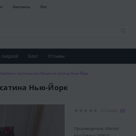
ат
Контакты
Опт
 скидкой
Блог
Отзывы
Комплект постельного белья из сатина Нью-Йорк
 сатина Нью-Йорк
Отзывы:
(0)
Производитель: Meriset
Код Товара:
550615