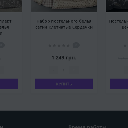
плект
Набор постельного белья
Постельн
елья
сатин Клетчатые Сердечки
Ве
и
0
0
.
1 249 грн.
1 240 
-
+
КУПИТЬ
ии
Время работы