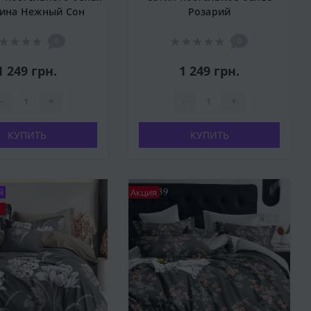
тина Нежный Сон
Розарий
0
0
1 249 грн.
1 249 грн.
-
+
-
+
КУПИТЬ
КУПИТЬ
й
Акция