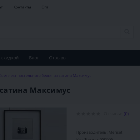
ат
Контакты
Опт
 скидкой
Блог
Отзывы
Комплект постельного белья из сатина Максимус
 сатина Максимус
Отзывы:
(0)
Производитель: Meriset
Код Товара:
550906