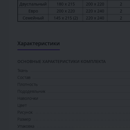
Двуспальный
180 х 215
200 х 220
2
Евро
200 х 220
220 х 240
2
Семейный
145 х 215 (2)
220 х 240
2
Характеристики
ОСНОВНЫЕ ХАРАКТЕРИСТИКИ КОМПЛЕКТА
Ткань
Состав
Плотность
Пододеяльник
Наволочки
Цвет
Рисунок
Размер
Упаковка