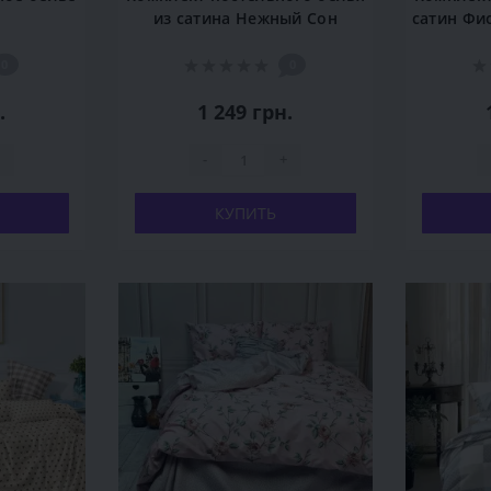
из сатина Нежный Сон
сатин Фи
0
0
.
1 249 грн.
-
+
КУПИТЬ