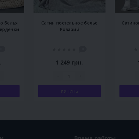
о белья
Сатин постельное белье
Сатино
Сердечки
Розарий
0
0
.
1 249 грн.
-
+
КУПИТЬ
ии
Время работы