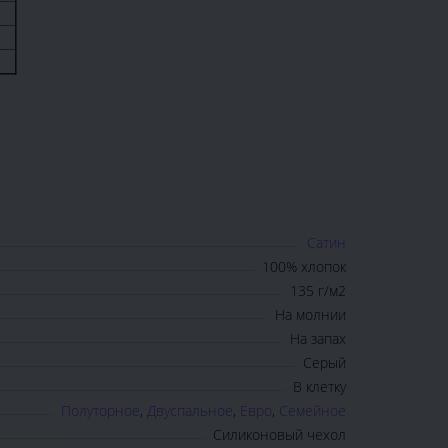
Сатин
100% хлопок
135 г/м2
На молнии
На запах
Серый
В клетку
Полуторное
,
Двуспальное
,
Евро
,
Семейное
Силиконовый чехол