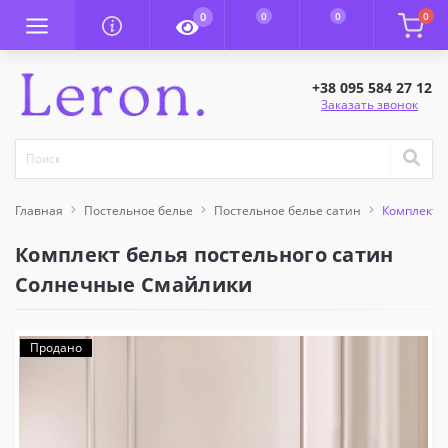
0
0
0
0
+38 095 584 27 12
Заказать звонок
Главная
Постельное белье
Постельное белье сатин
Комплект 
Комплект белья постельного сатин
Солнечные Смайлики
Продано