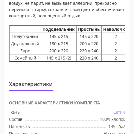
воздух, не парит, не вызывает аллергии, прекрасно
переносит стирку, сохраняет свой цвет и обеспечивает
комфортный, полноценный отдых.
Пододеяльник
Простынь
Наволочки
Полуторный
145 х 215
145 х 220
2
Двуспальный
180 х 215
200 х 220
2
Евро
200 х 220
220 х 240
2
Семейный
145 х 215 (2)
220 х 240
2
Характеристики
ОСНОВНЫЕ ХАРАКТЕРИСТИКИ КОМПЛЕКТА
Ткань
Сатин
Состав
100% хлопок
Плотность
135 г/м2
Пододеяльник
На молнии