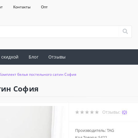
ат
Контакты
Опт
 скидкой
Блог
Отзывы
Комплект белья постельного сатин София
тин София
Отзывы:
(0)
Производитель: TAG
Код Товара:
S422