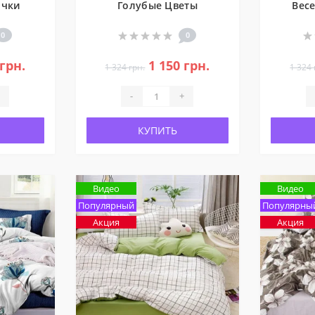
очки
Голубые Цветы
Вес
0
0
 грн.
1 150 грн.
1 324 грн.
1 324 
-
+
КУПИТЬ
Видео
Видео
Популярный
Популярны
Акция
Акция