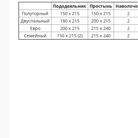
Пододеяльник
Простынь
Наволоч
Полуторный
150 х 215
150 х 215
2
Двуспальный
180 х 215
200 х 215
2
Евро
200 х 215
215 х 240
2
Семейный
150 х 215 (2)
215 х 240
2