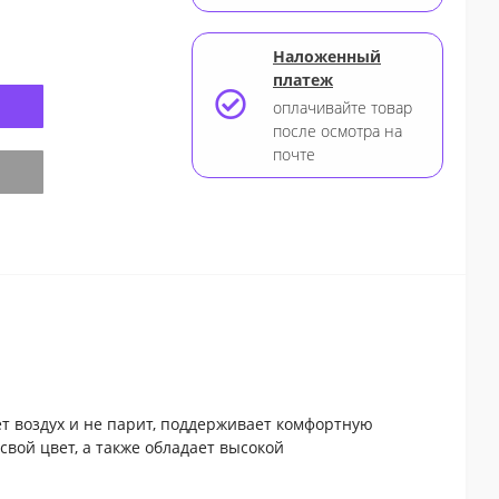
Наложенный
платеж
оплачивайте товар
после осмотра на
почте
er
ет воздух и не парит, поддерживает комфортную
свой цвет, а также обладает высокой