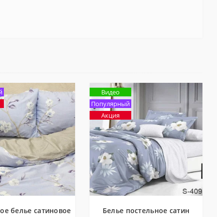
й
Видео
Популярный
Акция
ое белье сатиновое
Белье постельное сатин