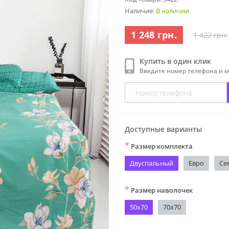
Наличие:
В наличии
1 248 грн.
1 422 грн.
Купить в один клик
Введите номер телефона и 
Доступные варианты
*
Размер комплекта
Двуспальный
Евро
Се
*
Размер наволочек
50х70
70х70