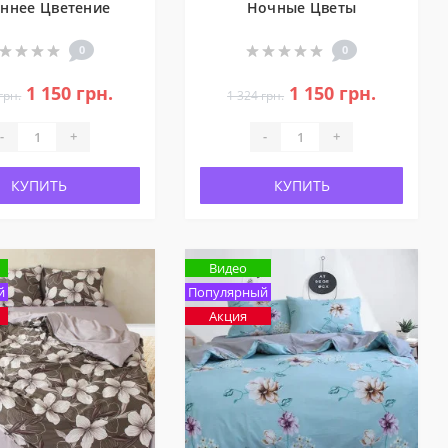
еннее Цветение
Ночные Цветы
0
0
1 150 грн.
1 150 грн.
грн.
1 324 грн.
-
+
-
+
КУПИТЬ
КУПИТЬ
Видео
й
Популярный
Акция