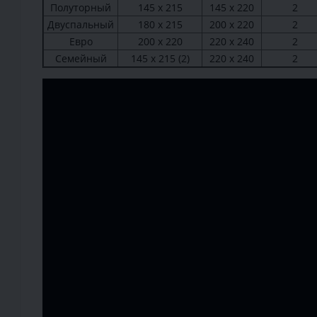
Полуторный
145 х 215
145 х 220
2
Двуспальный
180 х 215
200 х 220
2
Евро
200 х 220
220 х 240
2
Семейный
145 х 215 (2)
220 х 240
2