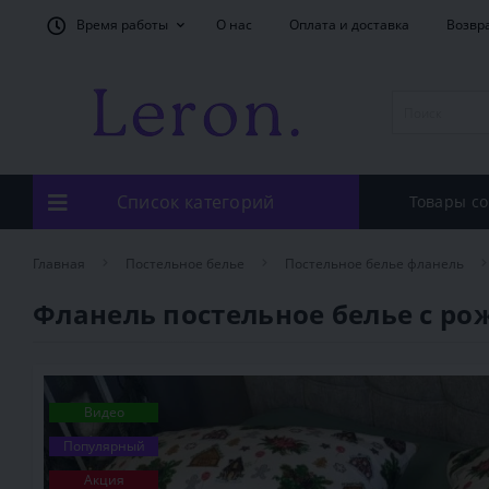
Время работы
О нас
Оплата и доставка
Возвр
Список категорий
Товары со
Главная
Постельное белье
Постельное белье фланель
Фланель постельное белье с р
Видео
Популярный
Акция