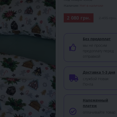
Наличие:
Нет в наличии
2 080 грн.
2 495 грн.
Без предоплат
мы не просим
предоплату перед
отправкой
Доставка 1-3 дня
службой Новая
Почта
Наложенный
платеж
оплачивайте товар