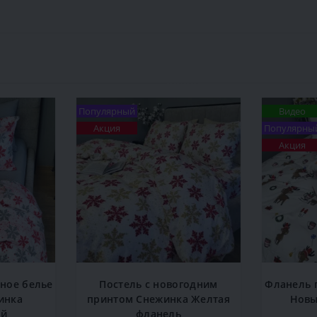
Популярный
Видео
Акция
Популярны
Акция
ное белье
Постель с новогодним
Фланель 
инка
принтом Снежинка Желтая
Новы
ый
фланель