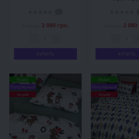
0
2 080 грн.
2 080
2 495 грн.
2 495 грн.
-
+
-
+
КУПИТЬ
КУПИТЬ
Видео
Видео
Популярный
Популярный
Акция
Акция