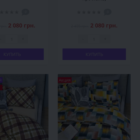
0
0
2 080 грн.
2 080 грн.
грн.
2 495 грн.
-
+
-
+
КУПИТЬ
КУПИТЬ
й
Акция