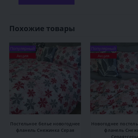
Похожие товары
Популярный
Популярный
Акция
Акция
Постельное белье новогоднее
Новогоднее постель
фланель Снежинка Серая
фланель Снеж
Серая+сер