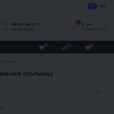
РУС
УКР
0
0 грн.
+38 095 584 27 12
Оформить заказ
Заказать звонок
0
0
0
 (полынь)
Домики (полынь)
ль