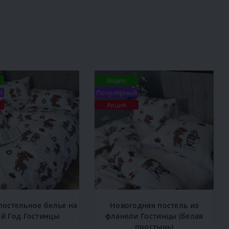
Видео
й
Популярный
Акция
постельное белье на
Новогодняя постель из
й Год Гостинцы
фланели Гостинцы (белая
простынь)