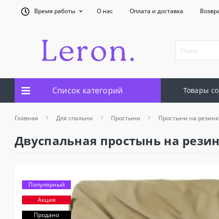
Время работы
О нас
Оплата и доставка
Возвр
Список категорий
Товары со
Главная
Для спальни
Простыни
Простыни на резинк
Двуспальная простынь на резин
Популярный
Акция
Продано