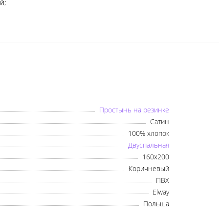
й;
Українська
Русский
Простынь на резинке
Сатин
100% хлопок
Двуспальная
160х200
Коричневый
ПВХ
Elway
Польша