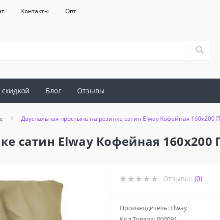
ат
Контакты
Опт
 скидкой
Блог
Отзывы
е
Двуспальная простынь на резинке сатин Elway Кофейная 160x200
ке сатин Elway Кофейная 160x200
Отзывы:
(0)
Производитель: Elway
Код Товара:
000091