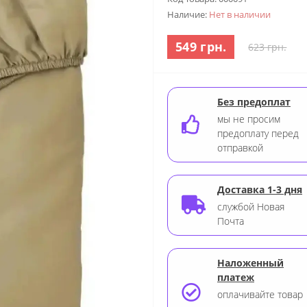
Наличие:
Нет в наличии
549 грн.
623 грн.
Без предоплат
мы не просим
предоплату перед
отправкой
Доставка 1-3 дня
службой Новая
Почта
Наложенный
платеж
оплачивайте товар