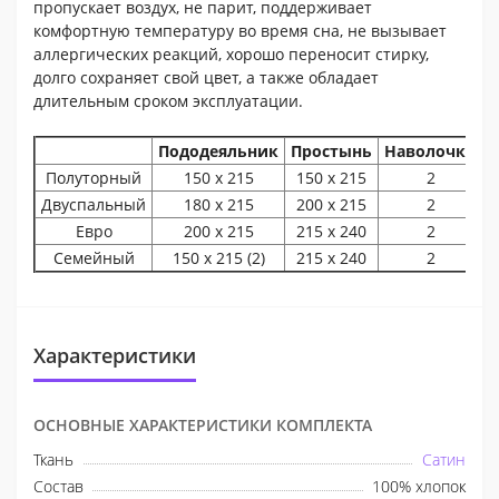
пропускает воздух, не парит, поддерживает
комфортную температуру во время сна, не вызывает
аллергических реакций, хорошо переносит стирку,
долго сохраняет свой цвет, а также обладает
длительным сроком эксплуатации.
Пододеяльник
Простынь
Наволочки
Полуторный
150 х 215
150 х 215
2
Двуспальный
180 х 215
200 х 215
2
Евро
200 х 215
215 х 240
2
Семейный
150 х 215 (2)
215 х 240
2
Характеристики
ОСНОВНЫЕ ХАРАКТЕРИСТИКИ КОМПЛЕКТА
Ткань
Сатин
Состав
100% хлопок