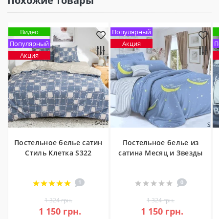
Похожие товары
Видео
Популярный
Популярный
Акция
П
Акция
Постельное белье сатин
Постельное белье из
Стиль Клетка S322
сатина Месяц и Звезды
1
0
1 324 грн.
1 324 грн.
1 150 грн.
1 150 грн.