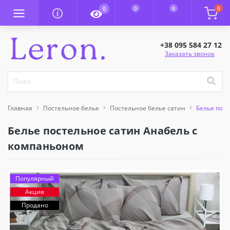
0
0
0
0
+38 095 584 27 12
Заказать звонок
Главная
Постельное белье
Постельное белье сатин
Белье пос
Белье постельное сатин Анабель с
компаньоном
Популярный
Акция
Продано